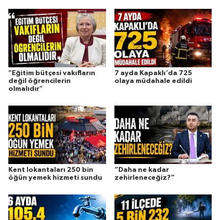
"Eğitim bütçesi vakıfların
7 ayda Kapaklı'da 725
değil öğrencilerin
olaya müdahale edildi
olmalıdır"
Kent lokantaları 250 bin
“Daha ne kadar
öğün yemek hizmeti sundu
zehirleneceğiz?”