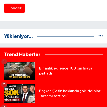
Gönder
Yükleniyor...
Trend Haberler
1
Bir anlık eğlence 103 bin liraya
patladı
2
Başkan Çetin hakkında şok iddialar:
“Arsamı sattırdı”
3