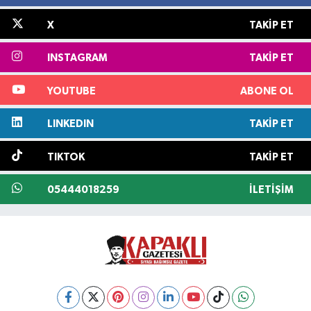
X
TAKIP ET
INSTAGRAM
TAKIP ET
YOUTUBE
ABONE OL
LINKEDIN
TAKIP ET
TIKTOK
TAKIP ET
05444018259
İLETIŞIM