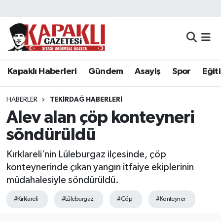
Kapaklı Haberleri
Tekirdağ Nöbetçi Eczaneler
Gündem
Tekirdağ Hava Durumu
Kapaklı Haberleri
Gündem
Asayiş
Spor
Eğit
Asayiş
Tekirdağ Namaz Vakitleri
HABERLER
TEKIRDAĞ HABERLERI
Spor
Tekirdağ Trafik Yoğunluk Haritası
Alev alan çöp konteyneri
söndürüldü
Eğitim
Süper Lig Puan Durumu ve Fikstür
Kırklareli’nin Lüleburgaz ilçesinde, çöp
Siyaset
Tüm Manşetler
konteynerinde çıkan yangın itfaiye ekiplerinin
müdahalesiyle söndürüldü.
Resmi Reklamlar
Son Dakika Haberleri
#Kırklareli
#Lüleburgaz
#Çöp
#Konteyner
Tekirdağ
Haber Arşivi