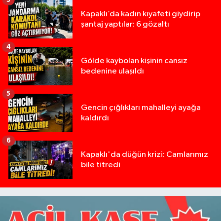
Kapaklı’da kadın kıyafeti giydirip
şantaj yaptılar: 6 gözaltı
4
Gölde kaybolan kişinin cansız
bedenine ulaşıldı
5
Gencin çığlıkları mahalleyi ayağa
kaldırdı
6
Kapaklı'da düğün krizi: Camlarımız
bile titredi