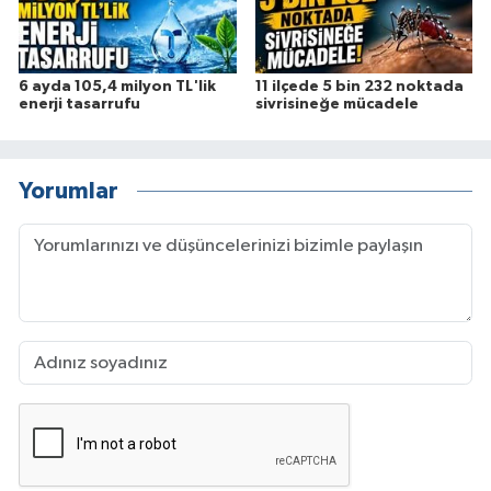
6 ayda 105,4 milyon TL'lik
11 ilçede 5 bin 232 noktada
enerji tasarrufu
sivrisineğe mücadele
Yorumlar