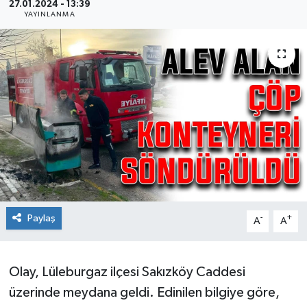
27.01.2024 - 13:39
YAYINLANMA
Ekonomi
Sağlık
Teknoloji
Yaşam
Paylaş
-
+
A
A
Olay, Lüleburgaz ilçesi Sakızköy Caddesi
üzerinde meydana geldi. Edinilen bilgiye göre,