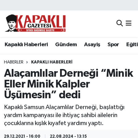
Kapaklı Haberleri
Tekirdağ Nöbetçi Eczaneler
Gündem
Tekirdağ Hava Durumu
Kapaklı Haberleri
Gündem
Asayiş
Spor
Eğit
Asayiş
Tekirdağ Namaz Vakitleri
HABERLER
KAPAKLI HABERLERI
Spor
Tekirdağ Trafik Yoğunluk Haritası
Alaçamlılar Derneği “Minik
Eller Minik Kalpler
Eğitim
Süper Lig Puan Durumu ve Fikstür
Üşümesin” dedi
Siyaset
Tüm Manşetler
Kapaklı Samsun Alaçamlılar Derneği, başlattığı
yardım kampanyası ile ihtiyaç sahibi ailelerin
Resmi Reklamlar
Son Dakika Haberleri
çocuklarına kışlık kıyafet yardımı yaptı.
Tekirdağ
Haber Arşivi
29.12.2021 - 16:00
22.08.2024 - 13:15