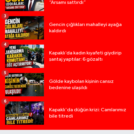
“Arsamı sattırdı”
3
Gencin çığlıkları mahalleyi ayağa
kaldırdı
4
Kapaklı’da kadın kıyafeti giydirip
şantaj yaptılar: 6 gözaltı
5
Gölde kaybolan kişinin cansız
bedenine ulaşıldı
6
Kapaklı'da düğün krizi: Camlarımız
bile titredi