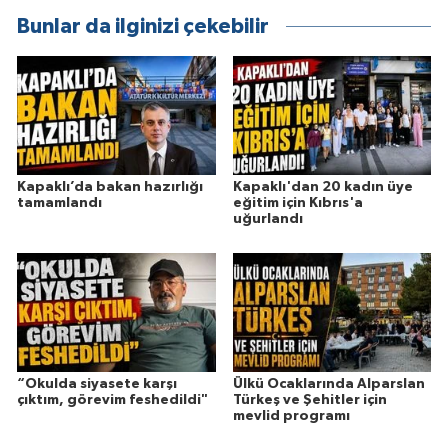
Bunlar da ilginizi çekebilir
Kapaklı’da bakan hazırlığı
Kapaklı'dan 20 kadın üye
tamamlandı
eğitim için Kıbrıs'a
uğurlandı
“Okulda siyasete karşı
Ülkü Ocaklarında Alparslan
çıktım, görevim feshedildi"
Türkeş ve Şehitler için
mevlid programı