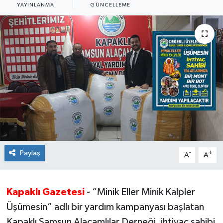
YAYINLANMA
GÜNCELLEME
Ekonomi
Sağlık
Teknoloji
Yaşam
Paylaş
-
+
A
A
Kapaklı Gazetesi
- “Minik Eller Minik Kalpler
Üşümesin” adlı bir yardım kampanyası başlatan
Kapaklı Samsun Alaçamlılar Derneği, ihtiyaç sahibi