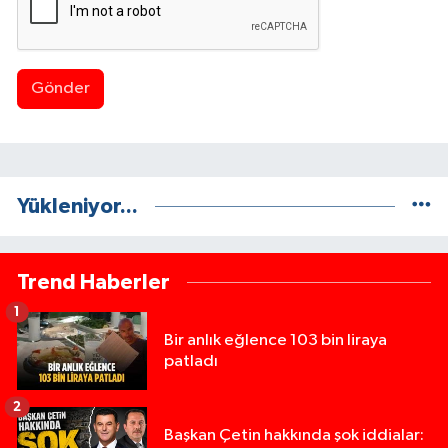
Gönder
Yükleniyor...
Trend Haberler
1
Bir anlık eğlence 103 bin liraya
patladı
2
Başkan Çetin hakkında şok iddialar: