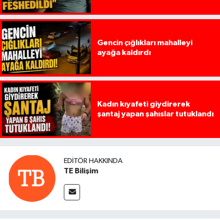
Gencin çığlıkları mahalleyi
ayağa kaldırdı
Kadın kıyafeti giydirerek
şantaj yapan şahıslar tutuklandı
EDITÖR HAKKINDA
TE Bilişim