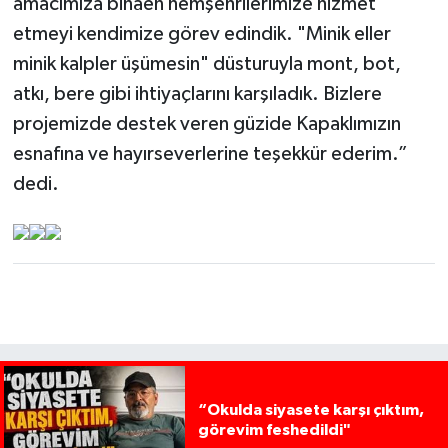
amacımıza binaen hemşehrilerimize hizmet
etmeyi kendimize görev edindik. "Minik eller
minik kalpler üşümesin" düsturuyla mont, bot,
atkı, bere gibi ihtiyaçlarını karşıladık. Bizlere
projemizde destek veren güzide Kapaklımızın
esnafına ve hayırseverlerine teşekkür ederim.”
dedi.
“Okulda siyasete karşı çıktım,
görevim feshedildi"