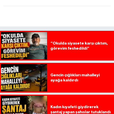
“Okulda siyasete karşı çıktım,
görevim feshedildi"
Gencin çığlıkları mahalleyi
ayağa kaldırdı
Kadın kıyafeti giydirerek
şantaj yapan şahıslar tutuklandı