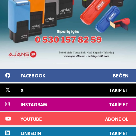
FACEBOOK
BEĞEN
X
TAKIP ET
INSTAGRAM
TAKIP ET
YOUTUBE
ABONE OL
LINKEDIN
TAKIP ET