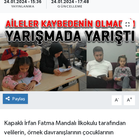
24.01.2024 - 15:36
24.01.2024 - 17:48
YAYINLANMA
GÜNCELLEME
Ekonomi
Sağlık
Teknoloji
Yaşam
Paylaş
-
+
A
A
Kapaklı İrfan Fatma Mandalı İlkokulu tarafından
velilerin, örnek davranışlarının çocuklarının