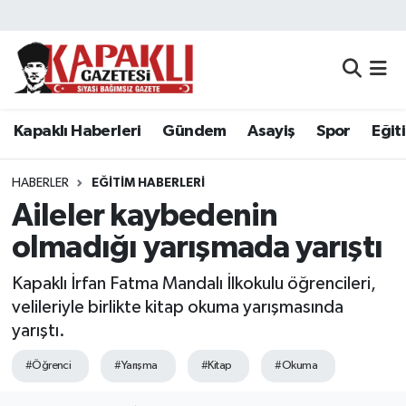
Kapaklı Haberleri
Tekirdağ Nöbetçi Eczaneler
Gündem
Tekirdağ Hava Durumu
Kapaklı Haberleri
Gündem
Asayiş
Spor
Eğit
Asayiş
Tekirdağ Namaz Vakitleri
HABERLER
EĞITIM HABERLERI
Spor
Tekirdağ Trafik Yoğunluk Haritası
Aileler kaybedenin
olmadığı yarışmada yarıştı
Eğitim
Süper Lig Puan Durumu ve Fikstür
Kapaklı İrfan Fatma Mandalı İlkokulu öğrencileri,
Siyaset
Tüm Manşetler
velileriyle birlikte kitap okuma yarışmasında
yarıştı.
Resmi Reklamlar
Son Dakika Haberleri
#Öğrenci
#Yarışma
#Kitap
#Okuma
Tekirdağ
Haber Arşivi