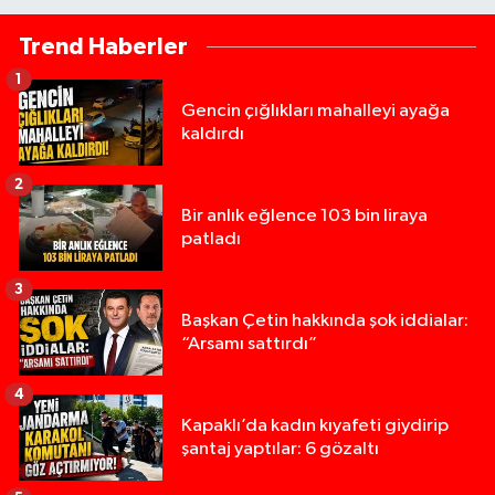
Trend Haberler
1
Gencin çığlıkları mahalleyi ayağa
kaldırdı
2
Bir anlık eğlence 103 bin liraya
patladı
3
Başkan Çetin hakkında şok iddialar:
“Arsamı sattırdı”
4
Kapaklı’da kadın kıyafeti giydirip
şantaj yaptılar: 6 gözaltı