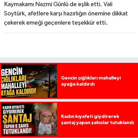
Kaymakamı Nazmi Günlü de eşlik etti. Vali
Soytürk, afetlere karşı hazırlığın önemine dikkat
çekerek emeği geçenlere teşekkür etti.
Gencin çığlıkları mahalleyi
ayağa kaldırdı
Kadın kıyafeti giydirerek
şantaj yapan şahıslar tutuklandı