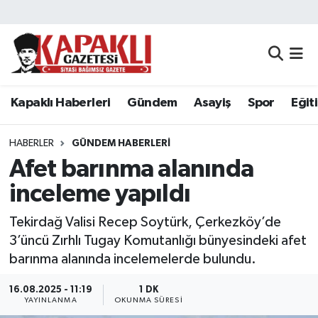
Kapaklı Haberleri
Tekirdağ Nöbetçi Eczaneler
Gündem
Tekirdağ Hava Durumu
Kapaklı Haberleri
Gündem
Asayiş
Spor
Eğit
Asayiş
Tekirdağ Namaz Vakitleri
HABERLER
GÜNDEM HABERLERI
Spor
Tekirdağ Trafik Yoğunluk Haritası
Afet barınma alanında
inceleme yapıldı
Eğitim
Süper Lig Puan Durumu ve Fikstür
Tekirdağ Valisi Recep Soytürk, Çerkezköy’de
Siyaset
Tüm Manşetler
3’üncü Zırhlı Tugay Komutanlığı bünyesindeki afet
barınma alanında incelemelerde bulundu.
Resmi Reklamlar
Son Dakika Haberleri
16.08.2025 - 11:19
1 DK
YAYINLANMA
OKUNMA SÜRESI
Tekirdağ
Haber Arşivi