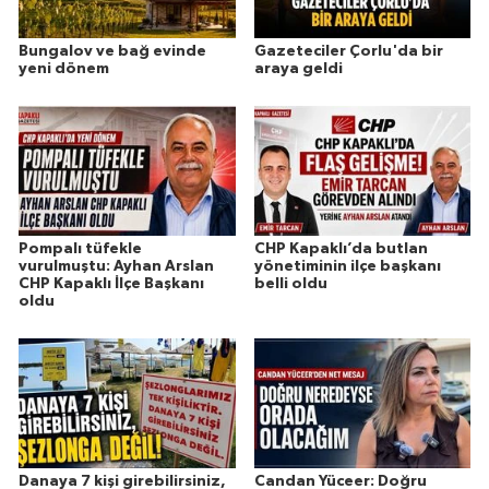
Bungalov ve bağ evinde
Gazeteciler Çorlu'da bir
yeni dönem
araya geldi
Pompalı tüfekle
CHP Kapaklı’da butlan
vurulmuştu: Ayhan Arslan
yönetiminin ilçe başkanı
CHP Kapaklı İlçe Başkanı
belli oldu
oldu
Danaya 7 kişi girebilirsiniz,
Candan Yüceer: Doğru