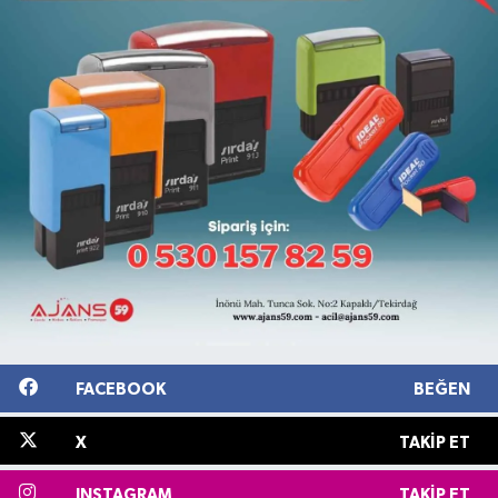
FACEBOOK
BEĞEN
X
TAKIP ET
INSTAGRAM
TAKIP ET