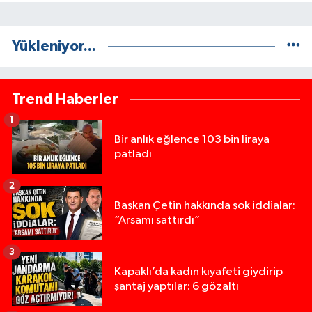
Yükleniyor...
Trend Haberler
1
Bir anlık eğlence 103 bin liraya
patladı
2
Başkan Çetin hakkında şok iddialar:
“Arsamı sattırdı”
3
Kapaklı’da kadın kıyafeti giydirip
şantaj yaptılar: 6 gözaltı