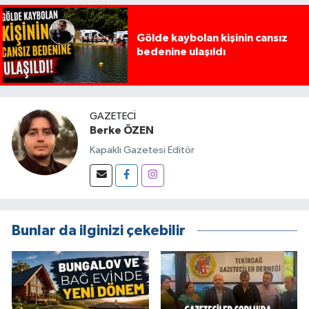
Gölde kaybolan kişinin cansız
bedenine ulaşıldı
GAZETECI
Berke ÖZEN
Kapaklı Gazetesi Editör
Bunlar da ilginizi çekebilir