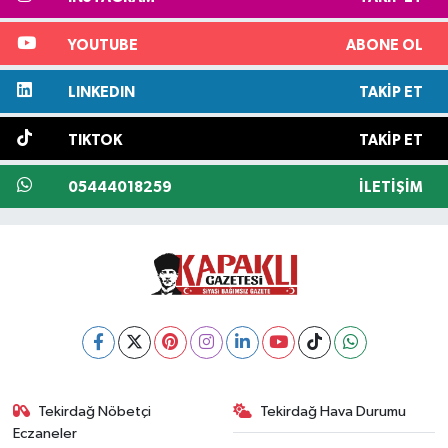
YOUTUBE
ABONE OL
LINKEDIN
TAKIP ET
TIKTOK
TAKIP ET
05444018259
İLETIŞIM
Tekirdağ Nöbetçi
Tekirdağ Hava Durumu
Eczaneler