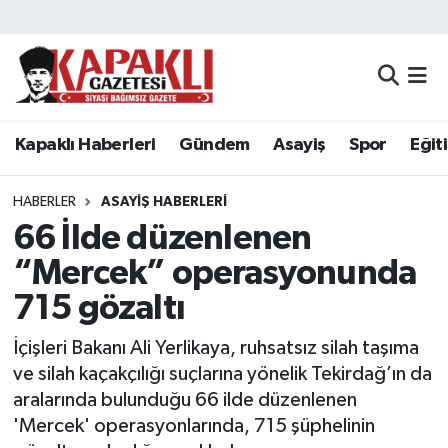
Kapaklı Haberleri
Tekirdağ Nöbetçi Eczaneler
Gündem
Tekirdağ Hava Durumu
Kapaklı Haberleri
Gündem
Asayiş
Spor
Eğit
Asayiş
Tekirdağ Namaz Vakitleri
HABERLER
ASAYIŞ HABERLERI
Spor
Tekirdağ Trafik Yoğunluk Haritası
66 İlde düzenlenen
“Mercek” operasyonunda
Eğitim
Süper Lig Puan Durumu ve Fikstür
715 gözaltı
Siyaset
Tüm Manşetler
İçişleri Bakanı Ali Yerlikaya, ruhsatsız silah taşıma
ve silah kaçakçılığı suçlarına yönelik Tekirdağ’ın da
Resmi Reklamlar
Son Dakika Haberleri
aralarında bulunduğu 66 ilde düzenlenen
'Mercek' operasyonlarında, 715 şüphelinin
Tekirdağ
Haber Arşivi