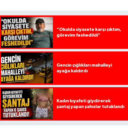
“Okulda siyasete karşı çıktım,
görevim feshedildi"
Gencin çığlıkları mahalleyi
ayağa kaldırdı
Kadın kıyafeti giydirerek
şantaj yapan şahıslar tutuklandı