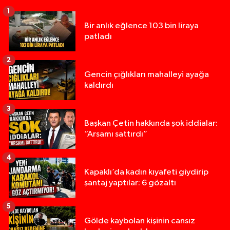
1
Bir anlık eğlence 103 bin liraya
patladı
2
Gencin çığlıkları mahalleyi ayağa
kaldırdı
3
Başkan Çetin hakkında şok iddialar:
“Arsamı sattırdı”
4
Kapaklı’da kadın kıyafeti giydirip
şantaj yaptılar: 6 gözaltı
5
Gölde kaybolan kişinin cansız