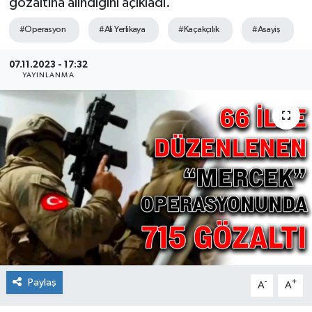
gözaltına alındığını açıkladı.
Ekonomi
#Operasyon
#Ali Yerlikaya
#Kaçakçılık
#Asayiş
Sağlık
07.11.2023 - 17:32
YAYINLANMA
Teknoloji
Yaşam
Paylaş
-
+
A
A