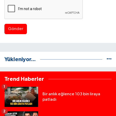
Gönder
Yükleniyor...
Trend Haberler
1
Bir anlık eğlence 103 bin liraya
patladı
2