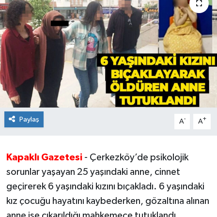
Ekonomi
Sağlık
Teknoloji
Yaşam
Paylaş
-
+
A
A
Kapaklı Gazetesi
- Çerkezköy’de psikolojik
sorunlar yaşayan 25 yaşındaki anne, cinnet
geçirerek 6 yaşındaki kızını bıçakladı. 6 yaşındaki
kız çocuğu hayatını kaybederken, gözaltına alınan
anne ise çıkarıldığı mahkemece tutuklandı.