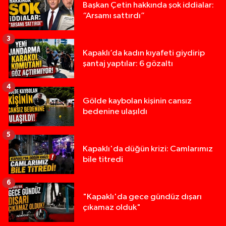
Başkan Çetin hakkında şok iddialar:
“Arsamı sattırdı”
3
Kapaklı’da kadın kıyafeti giydirip
şantaj yaptılar: 6 gözaltı
4
Gölde kaybolan kişinin cansız
bedenine ulaşıldı
5
Kapaklı'da düğün krizi: Camlarımız
bile titredi
6
"Kapaklı'da gece gündüz dışarı
çıkamaz olduk"