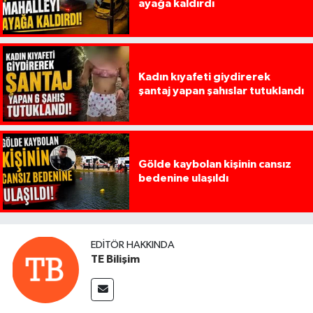
ayağa kaldırdı
Kadın kıyafeti giydirerek
şantaj yapan şahıslar tutuklandı
Gölde kaybolan kişinin cansız
bedenine ulaşıldı
EDITÖR HAKKINDA
TE Bilişim