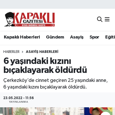
Kapaklı Haberleri
Tekirdağ Nöbetçi Eczaneler
Gündem
Tekirdağ Hava Durumu
Kapaklı Haberleri
Gündem
Asayiş
Spor
Eğit
Asayiş
Tekirdağ Namaz Vakitleri
HABERLER
ASAYIŞ HABERLERI
Spor
Tekirdağ Trafik Yoğunluk Haritası
6 yaşındaki kızını
bıçaklayarak öldürdü
Eğitim
Süper Lig Puan Durumu ve Fikstür
Çerkezköy’de cinnet geçiren 25 yaşındaki anne,
Siyaset
Tüm Manşetler
6 yaşındaki kızını bıçaklayarak öldürdü.
Resmi Reklamlar
Son Dakika Haberleri
23.05.2022 - 11:56
YAYINLANMA
Tekirdağ
Haber Arşivi