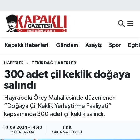
Kapaklı Haberleri
Tekirdağ Nöbetçi Eczaneler
Gündem
Tekirdağ Hava Durumu
Kapaklı Haberleri
Gündem
Asayiş
Spor
Eğit
Asayiş
Tekirdağ Namaz Vakitleri
HABERLER
TEKIRDAĞ HABERLERI
Spor
Tekirdağ Trafik Yoğunluk Haritası
300 adet çil keklik doğaya
salındı
Eğitim
Süper Lig Puan Durumu ve Fikstür
Hayrabolu Örey Mahallesinde düzenlenen
Siyaset
Tüm Manşetler
“Doğaya Çil Keklik Yerleştirme Faaliyeti”
kapsamında 300 adet çil keklik salındı.
Resmi Reklamlar
Son Dakika Haberleri
13.08.2024 - 14:43
1 DK
YAYINLANMA
OKUNMA SÜRESI
Tekirdağ
Haber Arşivi