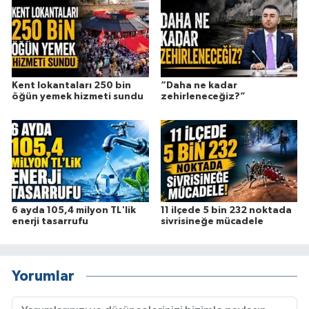
Kent lokantaları 250 bin
“Daha ne kadar
öğün yemek hizmeti sundu
zehirleneceğiz?”
6 ayda 105,4 milyon TL'lik
11 ilçede 5 bin 232 noktada
enerji tasarrufu
sivrisineğe mücadele
Yorumlar