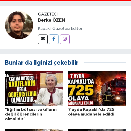
GAZETECI
Berke ÖZEN
Kapaklı Gazetesi Editör
Bunlar da ilginizi çekebilir
"Eğitim bütçesi vakıfların
7 ayda Kapaklı'da 725
değil öğrencilerin
olaya müdahale edildi
olmalıdır"