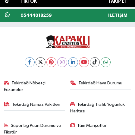
TIKTOK
TAKIP ET
05444018259
İLETIŞIM
Tekirdağ Nöbetçi
Tekirdağ Hava Durumu
Eczaneler
Tekirdağ Namaz Vakitleri
Tekirdağ Trafik Yoğunluk
Haritası
Süper Lig Puan Durumu ve
Tüm Manşetler
Fikstür