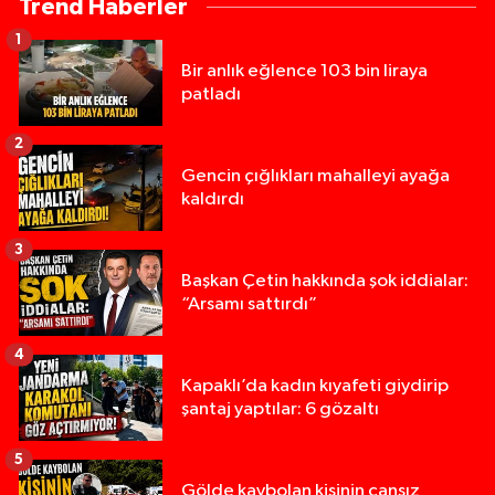
Trend Haberler
1
Bir anlık eğlence 103 bin liraya
patladı
2
Gencin çığlıkları mahalleyi ayağa
kaldırdı
3
Başkan Çetin hakkında şok iddialar:
“Arsamı sattırdı”
4
Kapaklı’da kadın kıyafeti giydirip
şantaj yaptılar: 6 gözaltı
5
Gölde kaybolan kişinin cansız