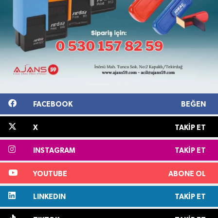
FACEBOOK
BEĞEN
X
TAKIP ET
INSTAGRAM
TAKIP ET
YOUTUBE
ABONE OL
LINKEDIN
TAKIP ET