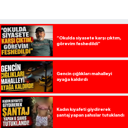
“Okulda siyasete karşı çıktım,
görevim feshedildi"
Gencin çığlıkları mahalleyi
ayağa kaldırdı
Kadın kıyafeti giydirerek
şantaj yapan şahıslar tutuklandı