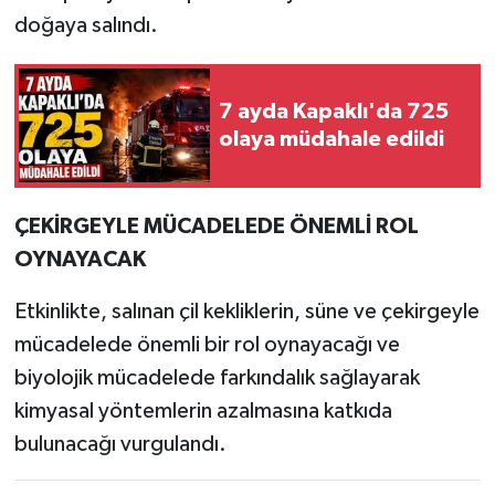
doğaya salındı.
7 ayda Kapaklı'da 725
olaya müdahale edildi
ÇEKİRGEYLE MÜCADELEDE ÖNEMLİ ROL
OYNAYACAK
Etkinlikte, salınan çil kekliklerin, süne ve çekirgeyle
mücadelede önemli bir rol oynayacağı ve
biyolojik mücadelede farkındalık sağlayarak
kimyasal yöntemlerin azalmasına katkıda
bulunacağı vurgulandı.