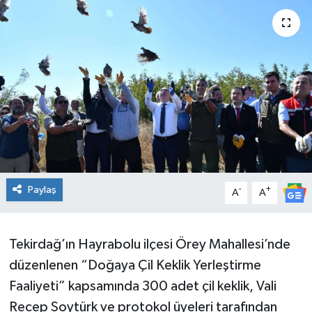
Ekonomi
Sağlık
Teknoloji
Yaşam
Paylaş
-
+
A
A
Tekirdağ’ın Hayrabolu ilçesi Örey Mahallesi’nde
düzenlenen “Doğaya Çil Keklik Yerleştirme
Faaliyeti” kapsamında 300 adet çil keklik, Vali
Recep Soytürk ve protokol üyeleri tarafından