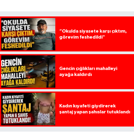
“Okulda siyasete karşı çıktım,
görevim feshedildi"
Gencin çığlıkları mahalleyi
ayağa kaldırdı
Kadın kıyafeti giydirerek
şantaj yapan şahıslar tutuklandı