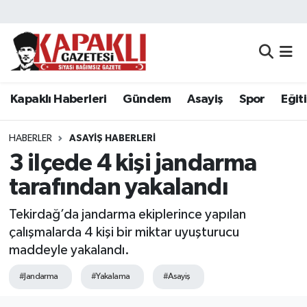
Kapaklı Haberleri
Tekirdağ Nöbetçi Eczaneler
Gündem
Tekirdağ Hava Durumu
Kapaklı Haberleri
Gündem
Asayiş
Spor
Eğit
Asayiş
Tekirdağ Namaz Vakitleri
HABERLER
ASAYIŞ HABERLERI
Spor
Tekirdağ Trafik Yoğunluk Haritası
3 ilçede 4 kişi jandarma
tarafından yakalandı
Eğitim
Süper Lig Puan Durumu ve Fikstür
Tekirdağ’da jandarma ekiplerince yapılan
Siyaset
Tüm Manşetler
çalışmalarda 4 kişi bir miktar uyuşturucu
maddeyle yakalandı.
Resmi Reklamlar
Son Dakika Haberleri
#Jandarma
#Yakalama
#Asayiş
Tekirdağ
Haber Arşivi