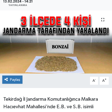
13.02.2024 - 14:21
YAYINLANMA
Ekonomi
Sağlık
Teknoloji
Yaşam
Paylaş
-
+
A
A
Tekirdağ İl Jandarma Komutanlığınca Malkara
Hacıevhat Mahallesi’nde E.B. ve S.B. isimli