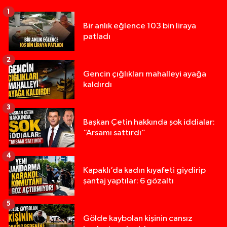
1
Bir anlık eğlence 103 bin liraya
patladı
2
Gencin çığlıkları mahalleyi ayağa
kaldırdı
3
Başkan Çetin hakkında şok iddialar:
“Arsamı sattırdı”
4
Kapaklı’da kadın kıyafeti giydirip
şantaj yaptılar: 6 gözaltı
5
Gölde kaybolan kişinin cansız