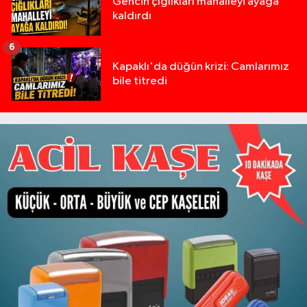
Gencin çığlıkları mahalleyi ayağa
kaldırdı
6
Kapaklı'da düğün krizi: Camlarımız
bile titredi