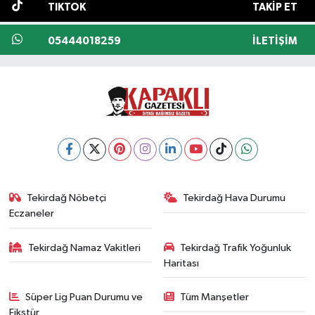
TIKTOK
TAKIP ET
05444018259
İLETIŞIM
Tekirdağ Nöbetçi
Tekirdağ Hava Durumu
Eczaneler
Tekirdağ Namaz Vakitleri
Tekirdağ Trafik Yoğunluk
Haritası
Süper Lig Puan Durumu ve
Tüm Manşetler
Fikstür