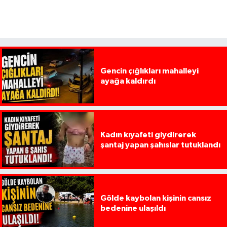
Gencin çığlıkları mahalleyi
ayağa kaldırdı
Kadın kıyafeti giydirerek
şantaj yapan şahıslar tutuklandı
Gölde kaybolan kişinin cansız
bedenine ulaşıldı