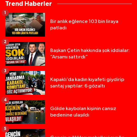
Trend Haberler
1
Bir anlık eğlence 103 bin liraya
patladı
2
Başkan Çetin hakkında şok iddialar:
“Arsamı sattırdı”
3
Kapaklı’da kadın kıyafeti giydirip
şantaj yaptılar: 6 gözaltı
4
Gölde kaybolan kişinin cansız
bedenine ulaşıldı
5