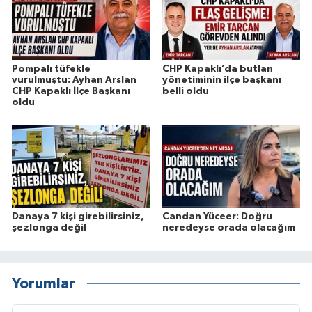
Pompalı tüfekle
CHP Kapaklı’da butlan
vurulmuştu: Ayhan Arslan
yönetiminin ilçe başkanı
CHP Kapaklı İlçe Başkanı
belli oldu
oldu
Danaya 7 kişi girebilirsiniz,
Candan Yüceer: Doğru
şezlonga değil
neredeyse orada olacağım
Yorumlar