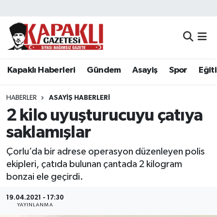
Kapaklı Haberleri
Tekirdağ Nöbetçi Eczaneler
Gündem
Tekirdağ Hava Durumu
Kapaklı Haberleri
Gündem
Asayiş
Spor
Eğit
Asayiş
Tekirdağ Namaz Vakitleri
HABERLER
ASAYIŞ HABERLERI
Spor
Tekirdağ Trafik Yoğunluk Haritası
2 kilo uyuşturucuyu çatıya
saklamışlar
Eğitim
Süper Lig Puan Durumu ve Fikstür
Çorlu’da bir adrese operasyon düzenleyen polis
Siyaset
Tüm Manşetler
ekipleri, çatıda bulunan çantada 2 kilogram
bonzai ele geçirdi.
Resmi Reklamlar
Son Dakika Haberleri
19.04.2021 - 17:30
YAYINLANMA
Tekirdağ
Haber Arşivi