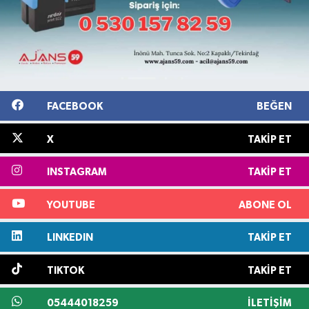
FACEBOOK
BEĞEN
X
TAKIP ET
INSTAGRAM
TAKIP ET
YOUTUBE
ABONE OL
LINKEDIN
TAKIP ET
TIKTOK
TAKIP ET
05444018259
İLETIŞIM