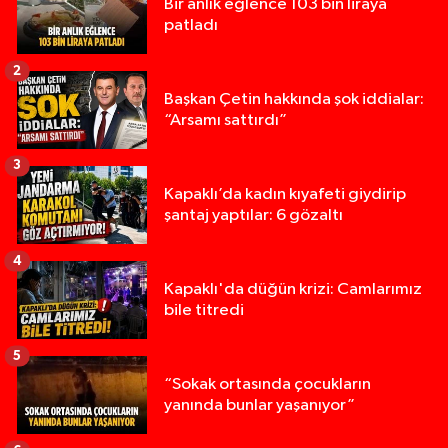
Bir anlık eğlence 103 bin liraya
patladı
2
Başkan Çetin hakkında şok iddialar:
“Arsamı sattırdı”
3
Kapaklı’da kadın kıyafeti giydirip
şantaj yaptılar: 6 gözaltı
4
Kapaklı'da düğün krizi: Camlarımız
bile titredi
5
“Sokak ortasında çocukların
yanında bunlar yaşanıyor”