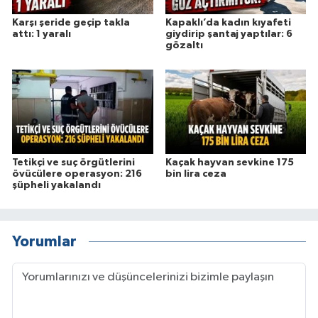
Karşı şeride geçip takla
Kapaklı’da kadın kıyafeti
attı: 1 yaralı
giydirip şantaj yaptılar: 6
gözaltı
Tetikçi ve suç örgütlerini
Kaçak hayvan sevkine 175
övücülere operasyon: 216
bin lira ceza
şüpheli yakalandı
Yorumlar