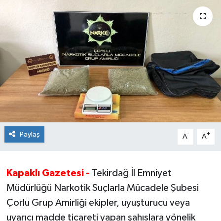
Ekonomi
Sağlık
Teknoloji
Yaşam
Paylaş
-
+
A
A
Kapaklı Gazetesi -
Tekirdağ İl Emniyet
Müdürlüğü Narkotik Suçlarla Mücadele Şubesi
Çorlu Grup Amirliği ekipler, uyuşturucu veya
uyarıcı madde ticareti yapan şahıslara yönelik