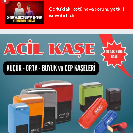
6
Çorlu’daki kötü hava sorunu yetkili
isme iletildi