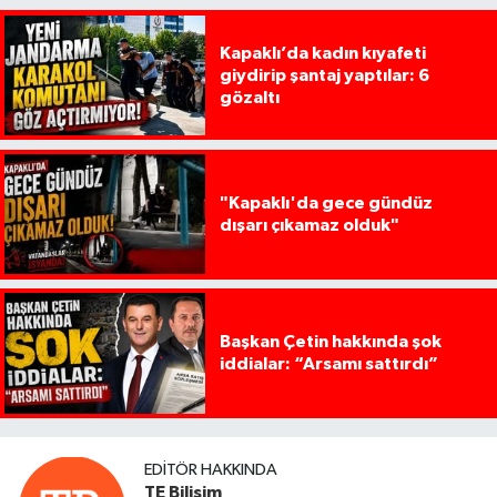
Kapaklı’da kadın kıyafeti
giydirip şantaj yaptılar: 6
gözaltı
"Kapaklı'da gece gündüz
dışarı çıkamaz olduk"
Başkan Çetin hakkında şok
iddialar: “Arsamı sattırdı”
EDITÖR HAKKINDA
TE Bilişim