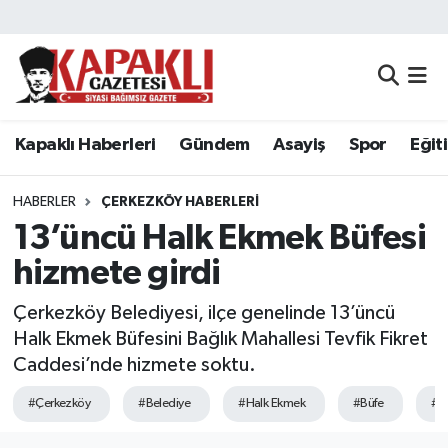
Kapaklı Haberleri
Tekirdağ Nöbetçi Eczaneler
Gündem
Tekirdağ Hava Durumu
Kapaklı Haberleri
Gündem
Asayiş
Spor
Eğit
Asayiş
Tekirdağ Namaz Vakitleri
HABERLER
ÇERKEZKÖY HABERLERI
Spor
Tekirdağ Trafik Yoğunluk Haritası
13’üncü Halk Ekmek Büfesi
hizmete girdi
Eğitim
Süper Lig Puan Durumu ve Fikstür
Çerkezköy Belediyesi, ilçe genelinde 13’üncü
Siyaset
Tüm Manşetler
Halk Ekmek Büfesini Bağlık Mahallesi Tevfik Fikret
Caddesi’nde hizmete soktu.
Resmi Reklamlar
Son Dakika Haberleri
#Çerkezköy
#Belediye
#Halk Ekmek
#Büfe
#Ba
Tekirdağ
Haber Arşivi