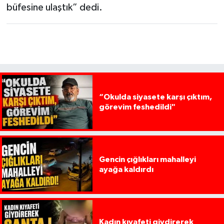
büfesine ulaştık” dedi.
“Okulda siyasete karşı çıktım,
görevim feshedildi"
Gencin çığlıkları mahalleyi
ayağa kaldırdı
Kadın kıyafeti giydirerek