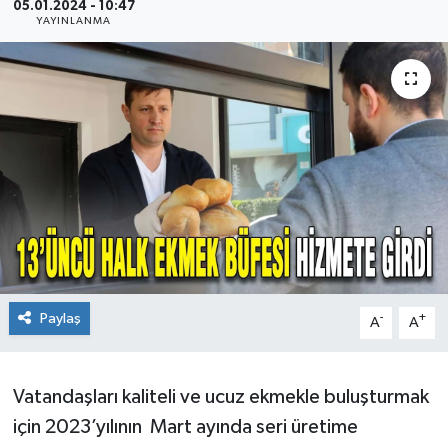
05.01.2024 - 10:47
YAYINLANMA
Ekonomi
Sağlık
Teknoloji
Yaşam
Paylaş
-
+
A
A
Vatandaşları kaliteli ve ucuz ekmekle buluşturmak
için 2023’yılının Mart ayında seri üretime