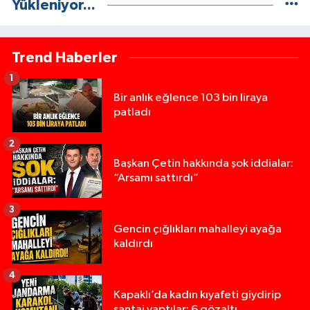
Yükleniyor...
Trend Haberler
1
Bir anlık eğlence 103 bin liraya
patladı
2
Başkan Çetin hakkında şok iddialar:
“Arsamı sattırdı”
3
Gencin çığlıkları mahalleyi ayağa
kaldırdı
4
Kapaklı’da kadın kıyafeti giydirip
şantaj yaptılar: 6 gözaltı