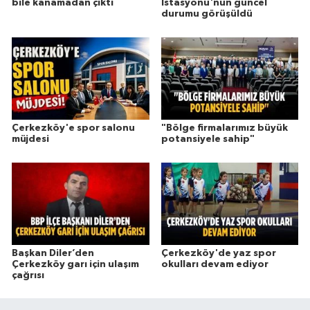
bile kanamadan çıktı
İstasyonu'nun güncel
durumu görüşüldü
Çerkezköy'e spor salonu
"Bölge firmalarımız büyük
müjdesi
potansiyele sahip"
Başkan Diler’den
Çerkezköy'de yaz spor
Çerkezköy garı için ulaşım
okulları devam ediyor
çağrısı