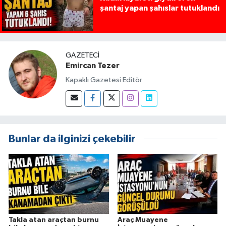
şantaj yapan şahıslar tutuklandı
GAZETECI
Emircan Tezer
Kapaklı Gazetesi Editör
Bunlar da ilginizi çekebilir
Takla atan araçtan burnu
Araç Muayene