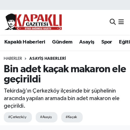
Kapaklı Haberleri
Tekirdağ Nöbetçi Eczaneler
Gündem
Tekirdağ Hava Durumu
Kapaklı Haberleri
Gündem
Asayiş
Spor
Eğit
Asayiş
Tekirdağ Namaz Vakitleri
HABERLER
ASAYIŞ HABERLERI
Spor
Tekirdağ Trafik Yoğunluk Haritası
Bin adet kaçak makaron ele
geçirildi
Eğitim
Süper Lig Puan Durumu ve Fikstür
Tekirdağ’ın Çerkezköy ilçesinde bir şüphelinin
Siyaset
Tüm Manşetler
aracında yapılan aramada bin adet makaron ele
geçirildi.
Resmi Reklamlar
Son Dakika Haberleri
#Çerkezköy
#Asayiş
#Kaçak
Tekirdağ
Haber Arşivi