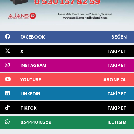
FACEBOOK
BEĞEN
X
TAKIP ET
INSTAGRAM
TAKIP ET
YOUTUBE
ABONE OL
LINKEDIN
TAKIP ET
TIKTOK
TAKIP ET
05444018259
İLETIŞIM