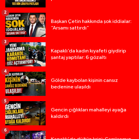
2
Başkan Çetin hakkında şok iddialar:
“Arsamı sattırdı”
3
Kapaklı’da kadın kıyafeti giydirip
şantaj yaptılar: 6 gözaltı
4
Gölde kaybolan kişinin cansız
bedenine ulaşıldı
5
Gencin çığlıkları mahalleyi ayağa
kaldırdı
6