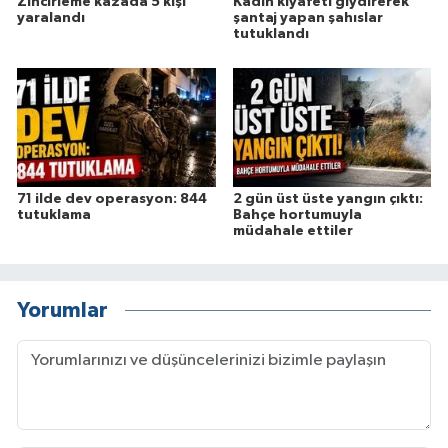
Zincirleme kazada 5 kişi
Kadın kıyafeti giydirerek
yaralandı
şantaj yapan şahıslar
tutuklandı
71 ilde dev operasyon: 844
2 gün üst üste yangın çıktı:
tutuklama
Bahçe hortumuyla
müdahale ettiler
Yorumlar