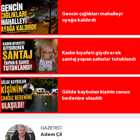
Gencin çığlıkları mahalleyi
ayağa kaldırdı
Kadın kıyafeti giydirerek
şantaj yapan şahıslar tutuklandı
Gölde kaybolan kişinin cansız
bedenine ulaşıldı
GAZETECI
Adem Çil