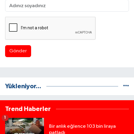
Gönder
Yükleniyor...
Trend Haberler
1
Bir anlık eğlence 103 bin liraya
patladı