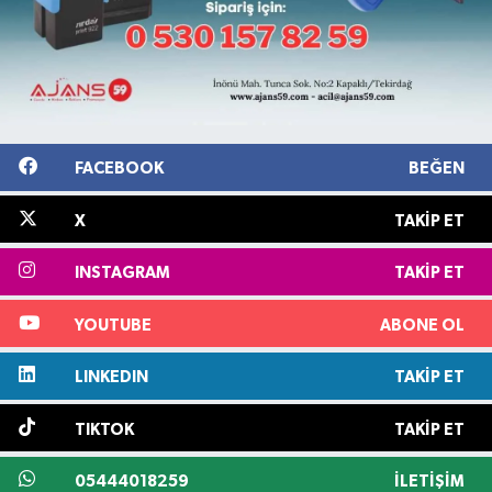
FACEBOOK
BEĞEN
X
TAKIP ET
INSTAGRAM
TAKIP ET
YOUTUBE
ABONE OL
LINKEDIN
TAKIP ET
TIKTOK
TAKIP ET
05444018259
İLETIŞIM