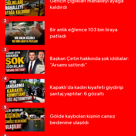
Gencin çığlıkları mahalleyi ayağa
kaldırdı
2
Bir anlık eğlence 103 bin liraya
patladı
3
Başkan Çetin hakkında şok iddialar:
“Arsamı sattırdı”
4
Kapaklı’da kadın kıyafeti giydirip
şantaj yaptılar: 6 gözaltı
5
Gölde kaybolan kişinin cansız
bedenine ulaşıldı