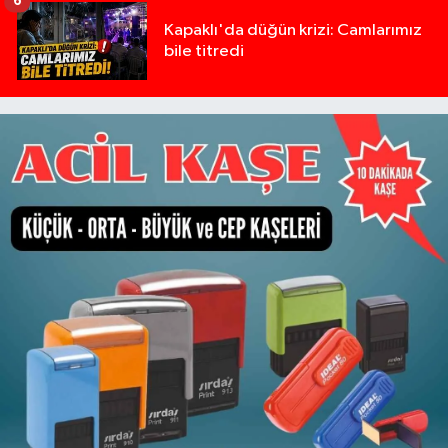
6
Kapaklı'da düğün krizi: Camlarımız
bile titredi