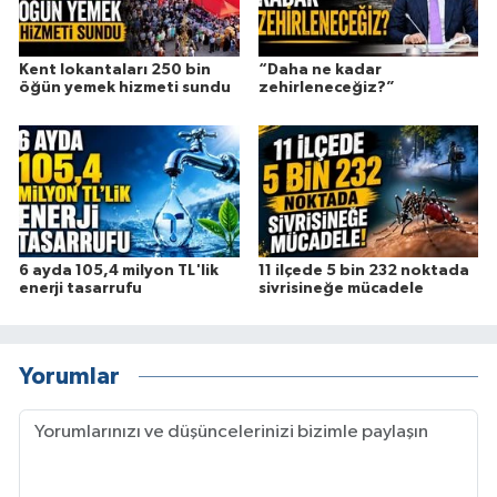
Kent lokantaları 250 bin
“Daha ne kadar
öğün yemek hizmeti sundu
zehirleneceğiz?”
6 ayda 105,4 milyon TL'lik
11 ilçede 5 bin 232 noktada
enerji tasarrufu
sivrisineğe mücadele
Yorumlar