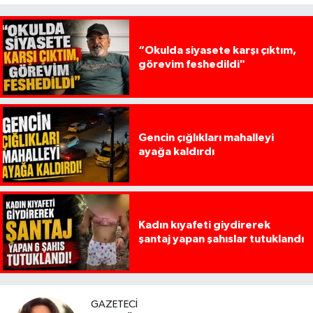
“Okulda siyasete karşı çıktım,
görevim feshedildi"
Gencin çığlıkları mahalleyi
ayağa kaldırdı
Kadın kıyafeti giydirerek
şantaj yapan şahıslar tutuklandı
GAZETECI