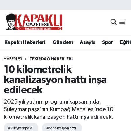
Kapaklı Haberleri
Tekirdağ Nöbetçi Eczaneler
Gündem
Tekirdağ Hava Durumu
Kapaklı Haberleri
Gündem
Asayiş
Spor
Eğit
Asayiş
Tekirdağ Namaz Vakitleri
HABERLER
TEKIRDAĞ HABERLERI
Spor
Tekirdağ Trafik Yoğunluk Haritası
10 kilometrelik
kanalizasyon hattı inşa
Eğitim
Süper Lig Puan Durumu ve Fikstür
edilecek
Siyaset
Tüm Manşetler
2025 yılı yatırım programı kapsamında,
Süleymanpaşa’nın Kumbağ Mahallesi’nde 10
Resmi Reklamlar
Son Dakika Haberleri
kilometrelik kanalizasyon hattı inşa edilecek.
Tekirdağ
Haber Arşivi
#Süleymanpaşa
#Kanalizasyon hattı