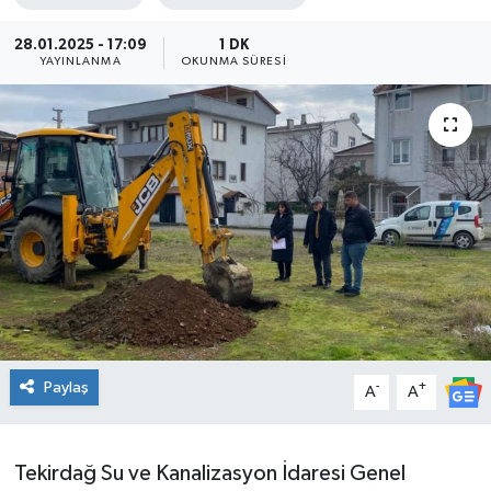
Ekonomi
28.01.2025 - 17:09
1 DK
YAYINLANMA
OKUNMA SÜRESI
Sağlık
Teknoloji
Yaşam
Paylaş
-
+
A
A
Tekirdağ Su ve Kanalizasyon İdaresi Genel